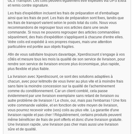
GLS Transport. Les colis peuvent également être expédiés via UPS Extra
et remis contre signature.
Les frais d'expédition incluent les frais de préparation et d'emballage
ainsi que les frais de port. Les frais de préparation sont fixes, tandis que
les frais de transport varient selon le poids total du colis. Nous vous
recommandons de regrouper tous vos articles dans une seule
commande. Si nous ne pouvons regrouper des articles commandées
séparément, des frais d'expédition s'appliquent à chacune d'entre elles.
Votre colis est expédié à vos propres risques, mais une attention
particulière est portée aux objets fragiles.
Afin de vous satisfaire toujours davantage, Xperdiscount s’engage à vos
côtés et mesure tous les mois la qualité de son service de livraison, pour
rendre son service de livraison encore plus économique, plus rapide,
plus flexible et plus fiable.
La livraison avec Xperdiscount, ce sont des solutions adaptées à
chacun, avec pour leitmotiv de vous livrer au plus vite et à moindre frais
sans faire la moindre concession sur la qualité de l'acheminement
comme du conditionnement. Car un client comblé, cela passe
évidemment par une livraison exemplaire sans retard de livraison ou
autre problème de livraison ! Le choix, oui, mais pas l'embarras ! Une fois
votre commande validée, et en fonction de votre moyen de livraison,
vous pourrez recevoir votre (vos) colis au plus vite. La garantie d'une
livraison rapide et pas cher ! Régulièrement, certains produits peuvent
même bénéficier de frais de port offerts et donc d'une livraison gratuite.
Une livraison rapide, une livraison pas cher mais aussi une livraison
sûre et de qualité.