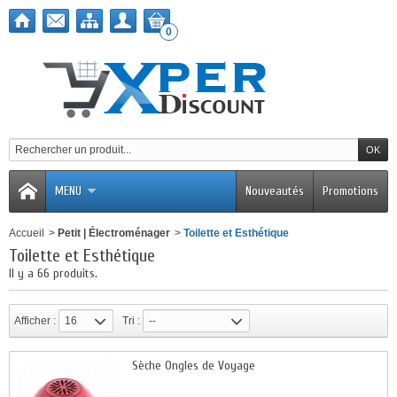
0
MENU
Nouveautés
Promotions
Accueil
>
Petit | Électroménager
>
Toilette et Esthétique
Toilette et Esthétique
Il y a 66 produits.
Afficher :
16
Tri :
--
Sèche Ongles de Voyage