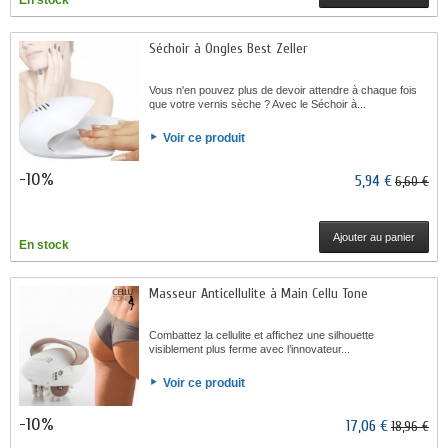
En stock
Séchoir à Ongles Best Zeller
Vous n'en pouvez plus de devoir attendre à chaque fois
que votre vernis sèche ? Avec le Séchoir à...
Voir ce produit
-10%
5,94 €
6,60 €
Ajouter au panier
En stock
Masseur Anticellulite à Main Cellu Tone
Combattez la cellulite et affichez une silhouette
visiblement plus ferme avec l’innovateur...
Voir ce produit
-10%
17,06 €
18,96 €