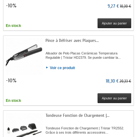
-10%
9,27 €
10,30 €
Ajouter au panier
En stock
Pince à Défriser avec Plaques...
Alisador de Pelo Placas Cerámicas Temperatura
Regulable | Tristar HD2379. Se puede cambiar la...
Voir ce produit
-10%
18,30 €
20,33 €
Ajouter au panier
En stock
Tondeuse Fonction de Chargement |...
Tondeuse Fonction de Chargement | Tristar TR2552.
Grâce à ses trois différents accessoires...