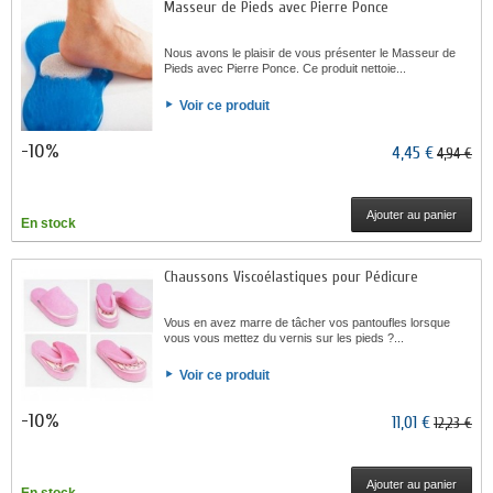
Masseur de Pieds avec Pierre Ponce
Nous avons le plaisir de vous présenter le Masseur de
Pieds avec Pierre Ponce. Ce produit nettoie...
Voir ce produit
-10%
4,45 €
4,94 €
Ajouter au panier
En stock
Chaussons Viscoélastiques pour Pédicure
Vous en avez marre de tâcher vos pantoufles lorsque
vous vous mettez du vernis sur les pieds ?...
Voir ce produit
-10%
11,01 €
12,23 €
Ajouter au panier