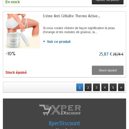
En stock
Crème Anti Céllulite Thermo Active...
Si vous voulez réduire de façon significative la peau
d'orange et les nodules de graisse, la...
Voir ce produit
-10%
25,87 €
28,74 €
Stock épuisé
Stock épuisé
»
1
2
3
4
5
XperDiscount