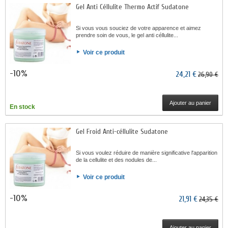
Gel Anti Céllulite Thermo Actif Sudatone
Si vous vous souciez de votre apparence et aimez
prendre soin de vous, le gel anti céllulite...
Voir ce produit
-10%
24,21 €
26,90 €
Ajouter au panier
En stock
Gel Froid Anti-céllulite Sudatone
Si vous voulez réduire de manière significative l'apparition
de la cellulite et des nodules de...
Voir ce produit
-10%
21,91 €
24,35 €
Ajouter au panier