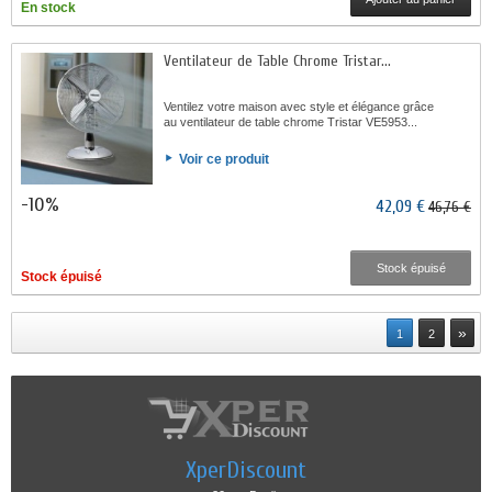
En stock
Ventilateur de Table Chrome Tristar...
Ventilez votre maison avec style et élégance grâce
au ventilateur de table chrome Tristar VE5953...
Voir ce produit
-10%
42,09 €
46,76 €
Stock épuisé
Stock épuisé
»
1
2
XperDiscount