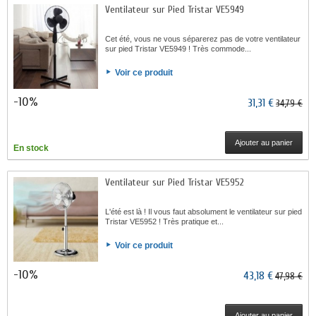
Ventilateur sur Pied Tristar VE5949
Cet été, vous ne vous séparerez pas de votre ventilateur
sur pied Tristar VE5949 ! Très commode...
Voir ce produit
-10%
31,31 €
34,79 €
Ajouter au panier
En stock
Ventilateur sur Pied Tristar VE5952
L'été est là ! Il vous faut absolument le ventilateur sur pied
Tristar VE5952 ! Très pratique et...
Voir ce produit
-10%
43,18 €
47,98 €
Ajouter au panier