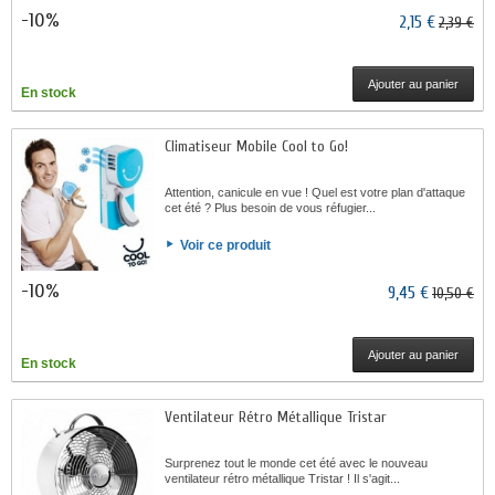
-10%
2,15 €
2,39 €
Ajouter au panier
En stock
Climatiseur Mobile Cool to Go!
Attention, canicule en vue ! Quel est votre plan d'attaque
cet été ? Plus besoin de vous réfugier...
Voir ce produit
-10%
9,45 €
10,50 €
Ajouter au panier
En stock
Ventilateur Rétro Métallique Tristar
Surprenez tout le monde cet été avec le nouveau
ventilateur rétro métallique Tristar ! Il s'agit...