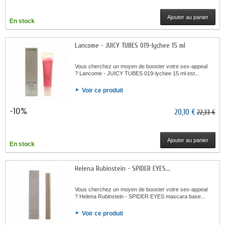
Ajouter au panier
En stock
Lancome - JUICY TUBES 019-lychee 15 ml
Vous cherchez un moyen de booster votre sex-appeal
? Lancome - JUICY TUBES 019-lychee 15 ml est...
Voir ce produit
-10%
20,10 €
22,33 €
Ajouter au panier
En stock
Helena Rubinstein - SPIDER EYES...
Vous cherchez un moyen de booster votre sex-appeal
? Helena Rubinstein - SPIDER EYES mascara base...
Voir ce produit