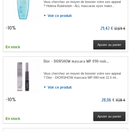
Vous cherchez un moyen de booster votre sex-appeal
? Helena Rubinstein - ALL mascaras eyes make...
Voir ce produit
-10%
29,42 €
32,69 €
Ajouter au panier
En stock
Dior - DIORSHOW mascara WP 090-noir...
Vous cherchez un moyen de booster votre sex-appeal
? Dior - DIORSHOW mascara WP 090-noir 11.5 ml...
Voir ce produit
-10%
28,06 €
31,18 €
Ajouter au panier
En stock