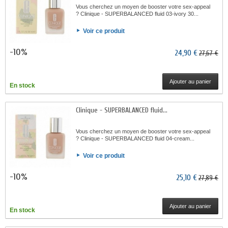
Vous cherchez un moyen de booster votre sex-appeal
? Clinique - SUPERBALANCED fluid 03-ivory 30...
Voir ce produit
-10%
24,90 €
27,67 €
Ajouter au panier
En stock
Clinique - SUPERBALANCED fluid...
Vous cherchez un moyen de booster votre sex-appeal
? Clinique - SUPERBALANCED fluid 04-cream...
Voir ce produit
-10%
25,10 €
27,89 €
Ajouter au panier
En stock