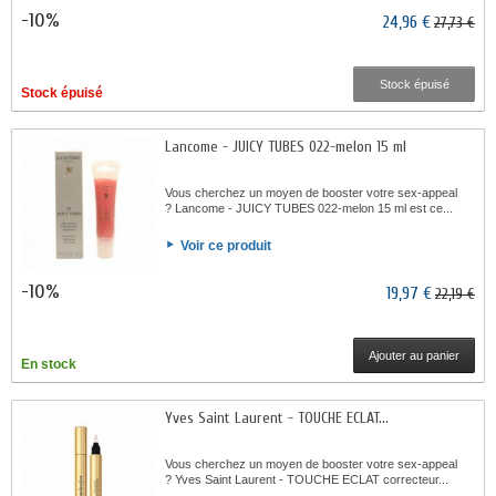
-10%
24,96 €
27,73 €
Stock épuisé
Stock épuisé
Lancome - JUICY TUBES 022-melon 15 ml
Vous cherchez un moyen de booster votre sex-appeal
? Lancome - JUICY TUBES 022-melon 15 ml est ce...
Voir ce produit
-10%
19,97 €
22,19 €
Ajouter au panier
En stock
Yves Saint Laurent - TOUCHE ECLAT...
Vous cherchez un moyen de booster votre sex-appeal
? Yves Saint Laurent - TOUCHE ECLAT correcteur...