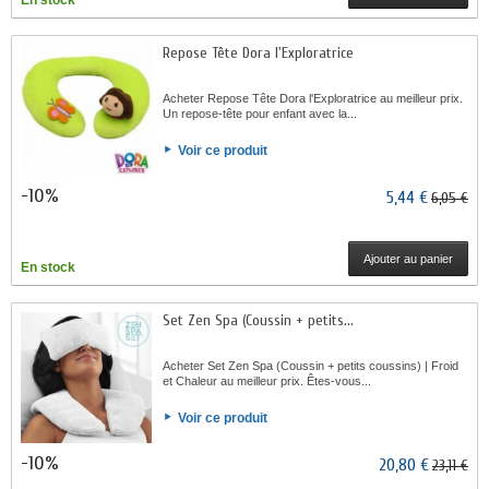
En stock
Repose Tête Dora l'Exploratrice
Acheter Repose Tête Dora l'Exploratrice au meilleur prix.
Un repose-tête pour enfant avec la...
Voir ce produit
-10%
5,44 €
6,05 €
Ajouter au panier
En stock
Set Zen Spa (Coussin + petits...
Acheter Set Zen Spa (Coussin + petits coussins) | Froid
et Chaleur au meilleur prix. Êtes-vous...
Voir ce produit
-10%
20,80 €
23,11 €