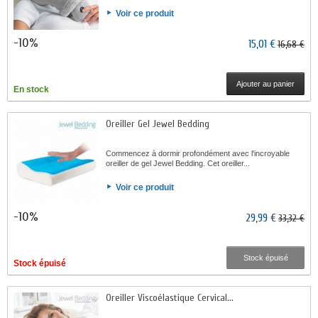
Voir ce produit
-10%
15,01 €
16,68 €
Ajouter au panier
En stock
Oreiller Gel Jewel Bedding
Commencez à dormir profondément avec l'incroyable
oreiller de gel Jewel Bedding. Cet oreiller...
Voir ce produit
-10%
29,99 €
33,32 €
Stock épuisé
Stock épuisé
Oreiller Viscoélastique Cervical...