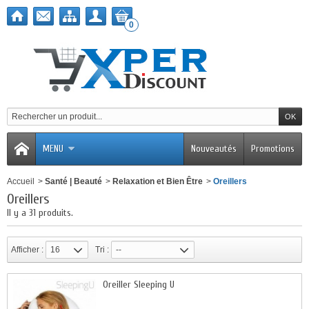
0
MENU
Nouveautés
Promotions
Accueil
>
Santé | Beauté
>
Relaxation et Bien Être
>
Oreillers
Oreillers
Il y a 31 produits.
Afficher :
16
Tri :
--
Oreiller Sleeping U