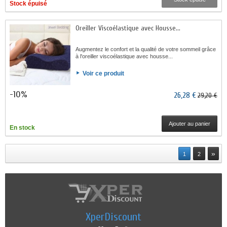
Stock épuisé
Oreiller Viscoélastique avec Housse...
Augmentez le confort et la qualité de votre sommeil grâce
à l'oreiller viscoélastique avec housse...
Voir ce produit
-10%
26,28 €
29,20 €
Ajouter au panier
En stock
»
1
2
XperDiscount