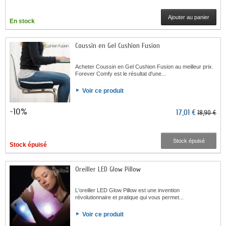
Ajouter au panier
En stock
Coussin en Gel Cushion Fusion
Acheter Coussin en Gel Cushion Fusion au meilleur prix.
Forever Comfy est le résultat d'une...
Voir ce produit
-10%
17,01 €
18,90 €
Stock épuisé
Stock épuisé
Oreiller LED Glow Pillow
L'oreiller LED Glow Pillow est une invention
révolutionnaire et pratique qui vous permet...
Voir ce produit