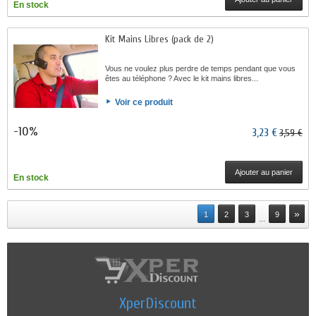
En stock
Kit Mains Libres (pack de 2)
Vous ne voulez plus perdre de temps pendant que vous
êtes au téléphone ? Avec le kit mains libres...
Voir ce produit
-10%
3,23 €
3,59 €
Ajouter au panier
En stock
»
1
2
3
9
...
XperDiscount