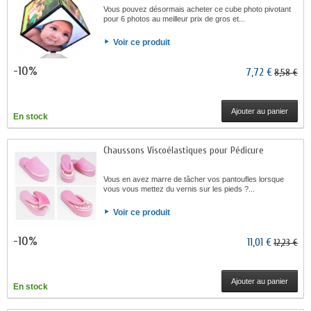
Vous pouvez désormais acheter ce cube photo pivotant
pour 6 photos au meilleur prix de gros et...
Voir ce produit
-10%
7,72 €
8,58 €
Ajouter au panier
En stock
Chaussons Viscoélastiques pour Pédicure
Vous en avez marre de tâcher vos pantoufles lorsque
vous vous mettez du vernis sur les pieds ?...
Voir ce produit
-10%
11,01 €
12,23 €
Ajouter au panier
En stock