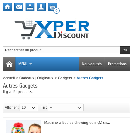
0
MENU
Nouveautés
Promotions
Accueil
>
Cadeaux | Originaux
>
Gadgets
>
Autres Gadgets
Autres Gadgets
Il y a 141 produits.
Afficher :
16
Tri :
--
Machine à Boules Chewing Gum (22 cm...