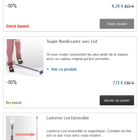
-10%
4,24 €
4,72 €
Stock épuisé
Stock épuisé
Toupie Bondissante avec Led
Si vous voulez surprendre les plus petits de la maison
avec un cadeau original qui leur permette...
Voir ce produit
-10%
7,13 €
7,92 €
Ajouter au panier
En stock
Lanterne Led Extensible
Lanterne Led extensible et magnétique. Combien de fois
est-ce que vous avez voulu éclairer...