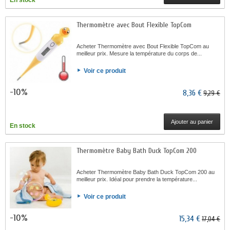
En stock
Thermomètre avec Bout Flexible TopCom
Acheter Thermomètre avec Bout Flexible TopCom au
meilleur prix. Mesure la température du corps de...
Voir ce produit
-10%
8,36 €
9,29 €
Ajouter au panier
En stock
Thermomètre Baby Bath Duck TopCom 200
Acheter Thermomètre Baby Bath Duck TopCom 200 au
meilleur prix. Idéal pour prendre la température...
Voir ce produit
-10%
15,34 €
17,04 €