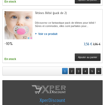
En stock
Tétines Bébé (pack de 2)
Découvrez ce fantastique pack de tétines pour bébé !
Sûres et commodes, elles sont parfaites pour...
Voir ce produit
-10%
3,56 €
3,96 €
Ajouter au panier
En stock
»
1
2
3
4
5
XperDiscount