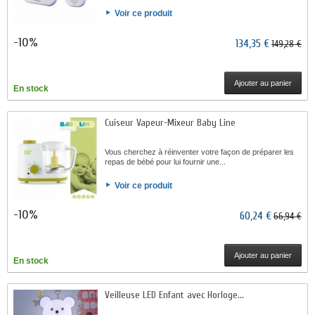
Voir ce produit
-10%
134,35 €
149,28 €
Ajouter au panier
En stock
Cuiseur Vapeur-Mixeur Baby Line
Vous cherchez à réinventer votre façon de préparer les
repas de bébé pour lui fournir une...
Voir ce produit
-10%
60,24 €
66,94 €
Ajouter au panier
En stock
Veilleuse LED Enfant avec Horloge...