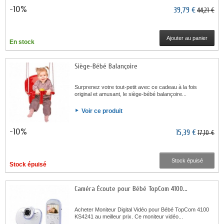
-10%
39,79 €
44,21 €
Ajouter au panier
En stock
Siège-Bébé Balançoire
Surprenez votre tout-petit avec ce cadeau à la fois
original et amusant, le siège-bébé balançoire...
Voir ce produit
-10%
15,39 €
17,10 €
Stock épuisé
Stock épuisé
Caméra Écoute pour Bébé TopCom 4100...
Acheter Moniteur Digital Vidéo pour Bébé TopCom 4100
KS4241 au meilleur prix. Ce moniteur vidéo...