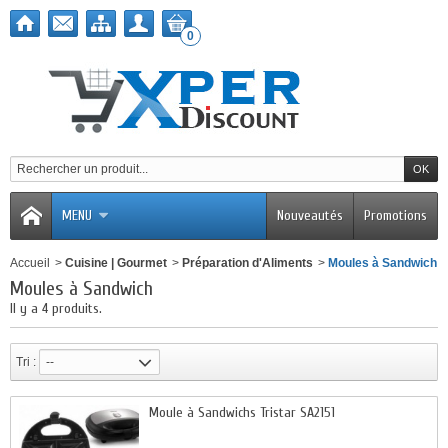
0
MENU
Nouveautés
Promotions
Accueil
>
Cuisine | Gourmet
>
Préparation d'Aliments
>
Moules à Sandwich
Moules à Sandwich
Il y a 4 produits.
Tri :
--
Moule à Sandwichs Tristar SA2151