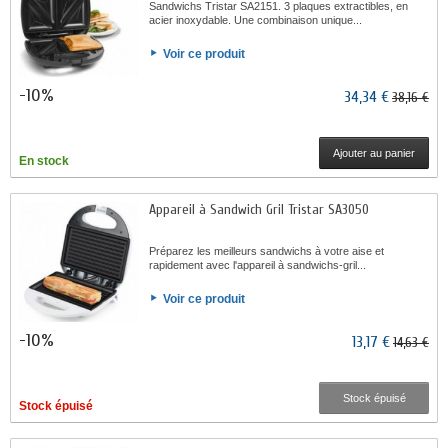
Sandwichs Tristar SA2151. 3 plaques extractibles, en
acier inoxydable. Une combinaison unique...
Voir ce produit
-10%
34,34 €
38,16 €
Ajouter au panier
En stock
Appareil à Sandwich Gril Tristar SA3050
Préparez les meilleurs sandwichs à votre aise et
rapidement avec l'appareil à sandwichs-gril...
Voir ce produit
-10%
13,17 €
14,63 €
Stock épuisé
Stock épuisé