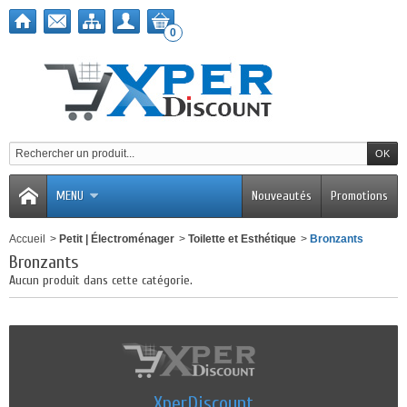
0
MENU
Nouveautés
Promotions
Accueil
>
Petit | Électroménager
>
Toilette et Esthétique
>
Bronzants
Bronzants
Aucun produit dans cette catégorie.
XperDiscount